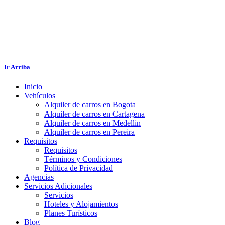
Ir Arriba
Inicio
Vehículos
Alquiler de carros en Bogota
Alquiler de carros en Cartagena
Alquiler de carros en Medellin
Alquiler de carros en Pereira
Requisitos
Requisitos
Términos y Condiciones
Política de Privacidad
Agencias
Servicios Adicionales
Servicios
Hoteles y Alojamientos
Planes Turísticos
Blog