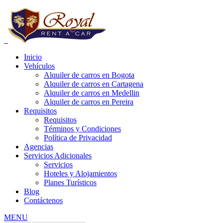
Inicio
Vehículos
Alquiler de carros en Bogota
Alquiler de carros en Cartagena
Alquiler de carros en Medellin
Alquiler de carros en Pereira
e carros bogota precios, alquiler de carros bogota para uber, alquiler de
Requisitos
Requisitos
Términos y Condiciones
Política de Privacidad
Agencias
Servicios Adicionales
Servicios
Hoteles y Alojamientos
Planes Turísticos
Blog
Contáctenos
MENU