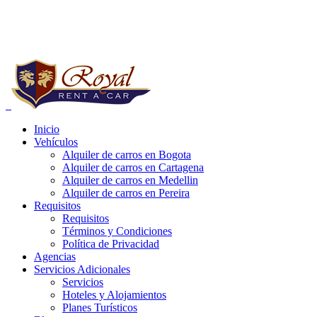
Reservas a Nivel Nacional:
+57 (1) 752 03 20
Whatsapp:
+57 321 4185813 - 314 4881125
Inicio
Vehículos
e carros bogota precios, alquiler de carros bogota para uber, alquiler de
Alquiler de carros en Bogota
Alquiler de carros en Cartagena
Alquiler de carros en Medellin
Alquiler de carros en Pereira
Requisitos
Requisitos
Términos y Condiciones
Política de Privacidad
Agencias
Servicios Adicionales
Servicios
Hoteles y Alojamientos
Planes Turísticos