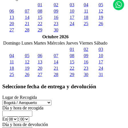
01
02
03
04
05
06
07
08
09
10
11
12
13
14
15
16
17
18
19
20
21
22
23
24
25
26
27
28
29
30
Octubre 2026
Domingo
Lunes
Martes
Miércoles
Jueves
Viernes
Sábado
01
02
03
04
05
06
07
08
09
10
11
12
13
14
15
16
17
18
19
20
21
22
23
24
25
26
27
28
29
30
31
Seleccione fecha de entrega y devolución
Lugar de Recogida
Día y hora de recogida
En
:
Día y hora de devolución