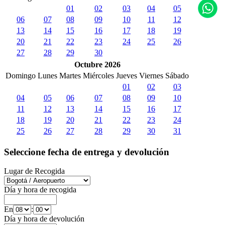
01
02
03
04
05
06
07
08
09
10
11
12
13
14
15
16
17
18
19
20
21
22
23
24
25
26
27
28
29
30
Octubre 2026
Domingo
Lunes
Martes
Miércoles
Jueves
Viernes
Sábado
01
02
03
04
05
06
07
08
09
10
11
12
13
14
15
16
17
18
19
20
21
22
23
24
25
26
27
28
29
30
31
Seleccione fecha de entrega y devolución
Lugar de Recogida
Día y hora de recogida
En
:
Día y hora de devolución