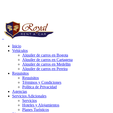
Reservas a Nivel Nacional:
+57 (1) 752 03 20
Whatsapp:
+57 321 4185813 - 314 4881125
Inicio
Vehículos
e carros bogota precios, alquiler de carros bogota para uber, alquiler de
Alquiler de carros en Bogota
Alquiler de carros en Cartagena
Alquiler de carros en Medellin
Alquiler de carros en Pereira
Requisitos
Requisitos
Términos y Condiciones
Política de Privacidad
Agencias
Servicios Adicionales
Servicios
Hoteles y Alojamientos
Planes Turísticos