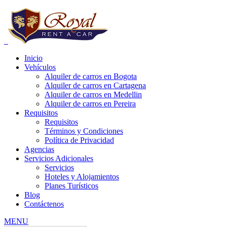
Inicio
Vehículos
Alquiler de carros en Bogota
Alquiler de carros en Cartagena
Alquiler de carros en Medellin
Alquiler de carros en Pereira
e carros bogota precios, alquiler de carros bogota para uber, alquiler de
Requisitos
Requisitos
Términos y Condiciones
Política de Privacidad
Agencias
Servicios Adicionales
Servicios
Hoteles y Alojamientos
Planes Turísticos
Blog
Contáctenos
MENU