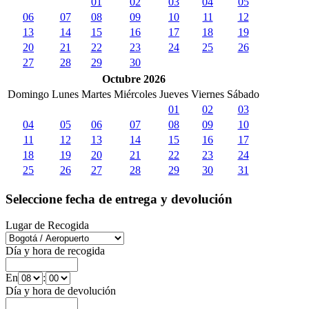
01
02
03
04
05
06
07
08
09
10
11
12
13
14
15
16
17
18
19
20
21
22
23
24
25
26
27
28
29
30
Octubre 2026
Domingo
Lunes
Martes
Miércoles
Jueves
Viernes
Sábado
01
02
03
04
05
06
07
08
09
10
11
12
13
14
15
16
17
18
19
20
21
22
23
24
25
26
27
28
29
30
31
Seleccione fecha de entrega y devolución
Lugar de Recogida
Día y hora de recogida
En
:
Día y hora de devolución