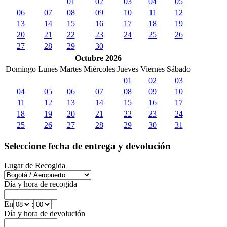
01
02
03
04
05
06
07
08
09
10
11
12
13
14
15
16
17
18
19
20
21
22
23
24
25
26
27
28
29
30
Octubre 2026
Domingo
Lunes
Martes
Miércoles
Jueves
Viernes
Sábado
01
02
03
04
05
06
07
08
09
10
11
12
13
14
15
16
17
18
19
20
21
22
23
24
25
26
27
28
29
30
31
Seleccione fecha de entrega y devolución
Lugar de Recogida
Día y hora de recogida
En
:
Día y hora de devolución