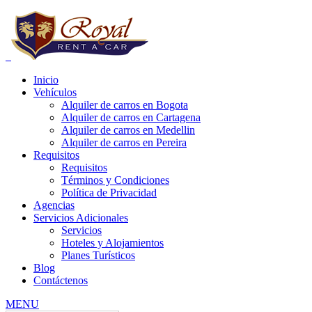
Inicio
Vehículos
Alquiler de carros en Bogota
Alquiler de carros en Cartagena
Alquiler de carros en Medellin
Alquiler de carros en Pereira
e carros bogota precios, alquiler de carros bogota para uber, alquiler de
Requisitos
Requisitos
Términos y Condiciones
Política de Privacidad
Agencias
Servicios Adicionales
Servicios
Hoteles y Alojamientos
Planes Turísticos
Blog
Contáctenos
MENU