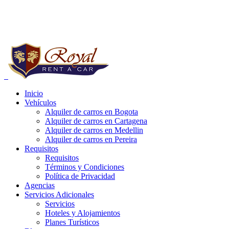
Reservas a Nivel Nacional:
+57 (1) 752 03 20
Whatsapp:
+57 321 4185813 - 314 4881125
Inicio
Vehículos
e carros bogota precios, alquiler de carros bogota para uber, alquiler de
Alquiler de carros en Bogota
Alquiler de carros en Cartagena
Alquiler de carros en Medellin
Alquiler de carros en Pereira
Requisitos
Requisitos
Términos y Condiciones
Política de Privacidad
Agencias
Servicios Adicionales
Servicios
Hoteles y Alojamientos
Planes Turísticos