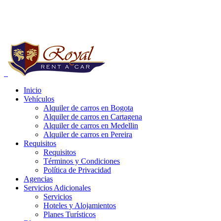
Reservas a Nivel Nacional:
+57 (1) 752 03 20
Whatsapp:
+57 321 4185813 - 314 4881125
Inicio
Vehículos
e carros bogota precios, alquiler de carros bogota para uber, alquiler de
Alquiler de carros en Bogota
Alquiler de carros en Cartagena
Alquiler de carros en Medellin
Alquiler de carros en Pereira
Requisitos
Requisitos
Términos y Condiciones
Política de Privacidad
Agencias
Servicios Adicionales
Servicios
Hoteles y Alojamientos
Planes Turísticos