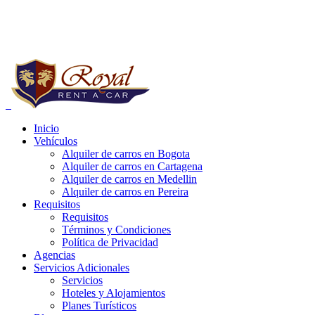
Reservas a Nivel Nacional:
+57 (1) 752 03 20
Whatsapp:
+57 321 4185813 - 314 4881125
Inicio
 carros bogota precios, alquiler de carros bogota para uber, alquiler de
Vehículos
Alquiler de carros en Bogota
Alquiler de carros en Cartagena
Alquiler de carros en Medellin
Alquiler de carros en Pereira
Requisitos
Requisitos
Términos y Condiciones
Política de Privacidad
Agencias
Servicios Adicionales
Servicios
Hoteles y Alojamientos
Planes Turísticos